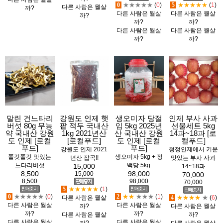
0
★★★★★
(
0
)
5
★★★★★
(
1
)
다른 사람은 뭘살
까?
다른 사람은 뭘살
다른 사람은 뭘살
까?
까?
까?
다른 사람은 뭘살
다른 사람은 뭘살
까?
까?
말린 건느타리
강원도 인제 햇
생오미자 당절
인제 부사 사과
버섯 80g 무농
팥 적두 국내산
임 5kg 2025년
선물세트 5kg
약 국내산 강원
1kg 2021년산
산 국내산 강원
14과~18과 [로
도 인제 [로컬
[로컬푸드]
도 인제 [로컬
컬푸드]
푸드]
푸드]
강원도 인제 2021
청정인제에서 키운
쫄깃쫄깃 맛있는
생오미자 5kg + 정
년산 잡곡!!
맛있는 부사 사과
느타리버섯
백당 5kg
15,000
14~18과
8,500
98,000
15,000
70,000
8,500
98,000
70,000
5
★★★★★
(
1
)
0
★★★★★
(
0
)
2
★★
★★★
(
1
)
다른 사람은 뭘살
4
★★★★
★
(
6
)
다른 사람은 뭘살
다른 사람은 뭘살
까?
다른 사람은 뭘살
까?
까?
다른 사람은 뭘살
까?
다른 사람은 뭘살
다른 사람은 뭘살
까?
다른 사람은 뭘살