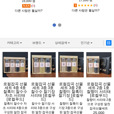
17,000 원
16,000 원
5
★★★★★
(
4
)
NAN
(
0
)
다른 사람은 뭘살까?
다른 사람은 뭘살까?
카테고리
브랜드
상세검색
인기순
로컬잡곡 선물
로컬잡곡 선물
로컬잡곡 선물
로컬잡곡 선물
세트 4종 4호
세트 3종 3호
세트 3종 2호
세트 2종 1호
찰흑미 찰수수
찰수수 찰기장
찰향미 찰흑미
찰향미 서리태
차조 서리태
서리태 [로컬푸
찰기장 [로컬푸
[로컬푸드]
[로컬푸드]
드]
드]
찰향미 서리태 2종
찰흑미 찰수수 차
찰수수 찰기장 서
찰향미 찰흑미 찰
으로 구성된 알찬
조 서리태 4종으로
리태 3종으로 구성
기장 3종으로 구성
잡곡선물세트
구성된 알찬 잡곡
된 알찬 잡곡선물
된 알찬 잡곡선물
25,000