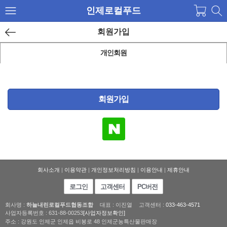
인제로컬푸드
회원가입
개인회원
회사소개
|
이용약관
|
개인정보처리방침
|
이용안내
|
제휴안내
로그인
고객센터
PC버전
회사명 :
하늘내린로컬푸드협동조합
대표 : 이진열
고객센터 :
033-463-4571
사업자등록번호 : 631-88-00253
[사업자정보확인]
주소 : 강원도 인제군 인제읍 비봉로 48 인제군농특산물판매장