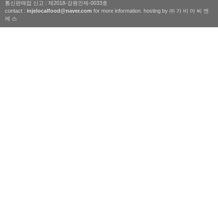
통신판매업 신고 : 제2018-강원인제-0033호
contact :
injelocalfood@naver.com
for more information. hosting by ㈜ 가 비 아 씨 엔
에 스