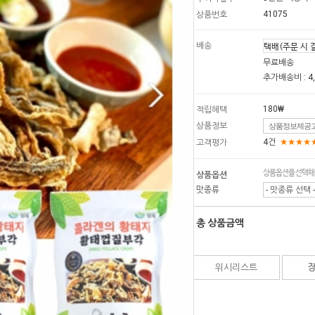
41075
상품번호
배송
무료배송
추가배송비 : 4
180₩
적립혜택
상품정보
상품정보제공
4건
★★★★
고객평가
상품옵션을 선택해
상품옵션
맛종류
- 맛종류 선택 -
총 상품금액
위시리스트