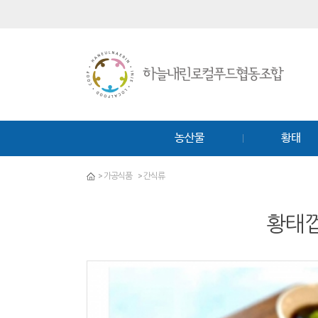
농산물
황태
>
가공식품
>
간식류
황태껍