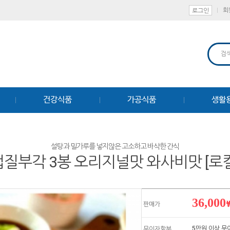
회
로그인
건강식품
가공식품
생활
설탕과 밀가루를 넣지않은 고소하고 바삭한 간식
질부각 3봉 오리지널맛 와사비맛 [로
36,000
판매가
5만원 이상 
무이자할부