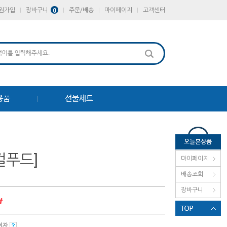
원가입
장바구니
주문/배송
마이페이지
고객센터
0
용품
선물세트
컬푸드]
마이페이지
배송조회
장바구니
₩
무이자