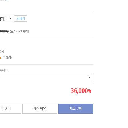
자세히
,000₩
(도서산간지역)
고시
★
(4.5/5)
 주세요
36,000
₩
장바구니
매장픽업
바로구매