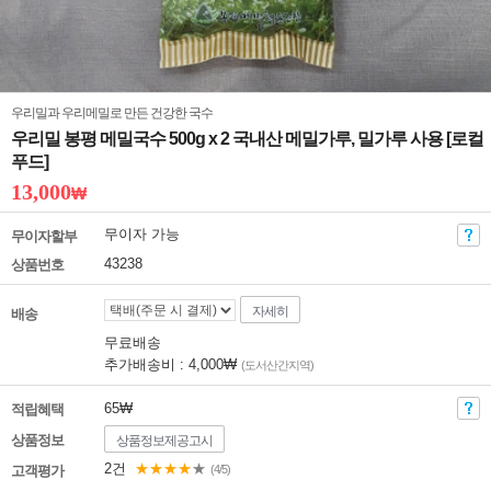
우리밀과 우리메밀로 만든 건강한 국수
우리밀 봉평 메밀국수 500g x 2 국내산 메밀가루, 밀가루 사용 [로컬
푸드]
13,000
₩
무이자 가능
무이자할부
43238
상품번호
자세히
배송
무료배송
추가배송비 : 4,000₩
(도서산간지역)
65₩
적립혜택
상품정보
상품정보제공고시
2건
★★★★
★
고객평가
(4/5)