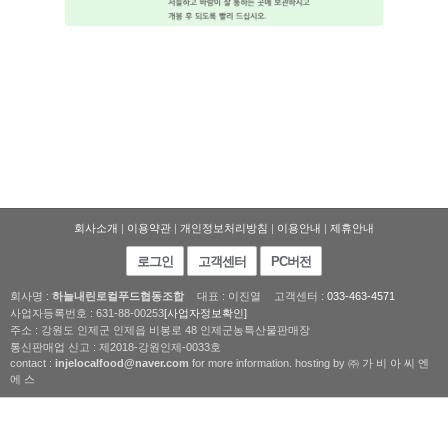
회사소개
|
이용약관
|
개인정보처리방침
|
이용안내
|
제휴안내
로그인
고객센터
PC버전
회사명 :
하늘내린로컬푸드협동조합
대표 : 이진열
고객센터 :
033-463-4571
사업자등록번호 : 631-88-00253
[사업자정보확인]
주소 : 강원도 인제군 인제읍 비봉로 48 인제군농특산물판매장
통신판매업 신고 : 제2018-강원인제-0033호
contact :
injelocalfood@naver.com
for more information. hosting by ㈜ 가 비 아 씨 엔
에 스