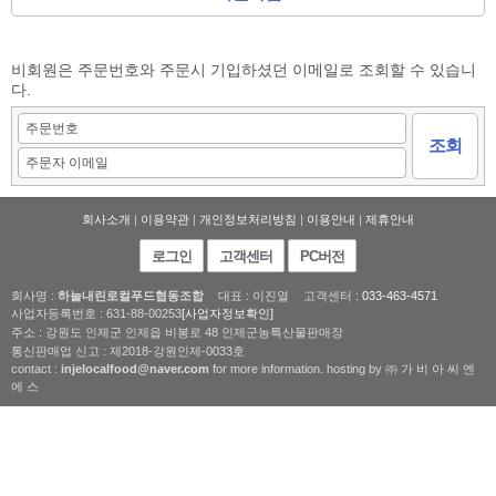
비회원은 주문번호와 주문시 기입하셨던 이메일로 조회할 수 있습니
다.
회사소개
|
이용약관
|
개인정보처리방침
|
이용안내
|
제휴안내
로그인
고객센터
PC버전
회사명 :
하늘내린로컬푸드협동조합
대표 : 이진열
고객센터 :
033-463-4571
사업자등록번호 : 631-88-00253
[사업자정보확인]
주소 : 강원도 인제군 인제읍 비봉로 48 인제군농특산물판매장
통신판매업 신고 : 제2018-강원인제-0033호
contact :
injelocalfood@naver.com
for more information. hosting by ㈜ 가 비 아 씨 엔
에 스